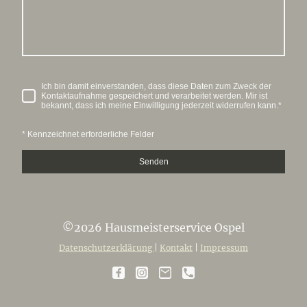
Ich bin damit einverstanden, dass diese Daten zum Zweck der
Kontaktaufnahme gespeichert und verarbeitet werden. Mir ist
bekannt, dass ich meine Einwilligung jederzeit widerrufen kann.
*
* Kennzeichnet erforderliche Felder
Senden
©2026 Hausmeisterservice Ospel
Datenschutzerklärung
|
Kontakt
|
Impressum